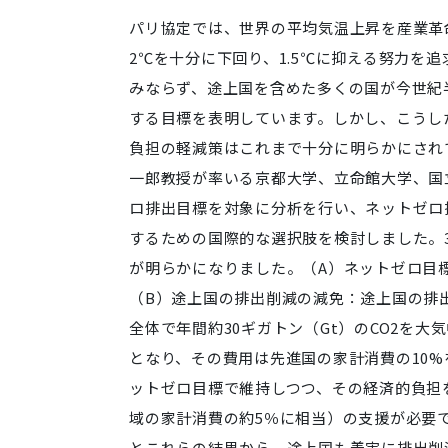
パリ協定では、世界の平均気温上昇を産業革
2℃を十分に下回り、1.5℃に抑える努力を
みならず、途上国
を含めた多くの国が今世紀
する目標を表明しています。しかし、こう
し
負担の軽減策はこれまで十分に明らかにされ
一郎教授が率いる京都
大学、立命館大学、国
ロ排出目標を対象に分析を行い、ネットゼロ
する
ための国際的な選択肢を検討しました。
が明らかになりました。（
A）ネットゼロ目
（B）途上国の排出削減の減免：
途上国の排
全体で年間約30ギガトン（Gt）のCO2を大
となり、その費用は先進国の家計消費の10%
ットゼロ目標で維持しつつ、その経済的
負担
域の家計消費の約5％に相当）の支援が必要
とこれらの結
果から、途上国も着実に排出削