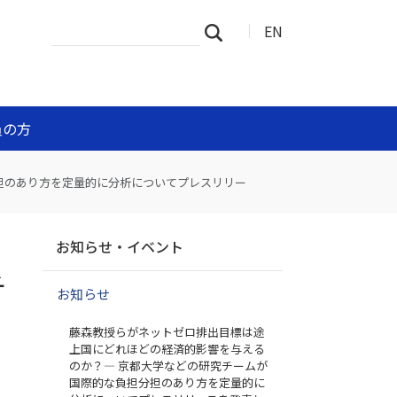
サ
詳
EN
検索
イ
細
ト
検
を
索
検
索
員の方
担のあり方を定量的に分析についてプレスリリー
ナ
ど
お知らせ・イベント
ビ
ゲ
チ
お知らせ
ー
シ
藤森教授らがネットゼロ排出目標は途
ョ
上国にどれほどの経済的影響を与える
ン
のか？— 京都大学などの研究チームが
国際的な負担分担のあり方を定量的に