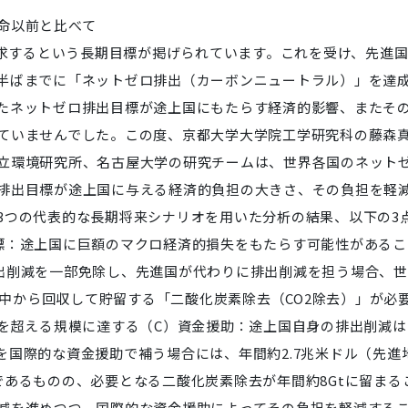
命以前と比べて
追求するという長期
目標が掲げられています。これを受け、先進
半ばまでに「ネットゼロ排出（カーボン
ニュートラル）」を達
たネットゼロ排出目標が途上国にもたらす経済的影響、またそ
ていませんでした。
この度、京都大学大学院工学研究科の藤森
立環境研究所、名古屋大学の研究チームは、
世界各国のネット
排
出目標が途上国に与える経済的負担の大きさ、その負担を軽
3つの代表的な長期将来シ
ナリオを用いた分析の結果、以下の3
標：途上国に巨額のマクロ経済的損失をもたらす
可能性があるこ
出削減を一部免除し、先進国が代わりに排出削減を担う
場合、世
気中か
ら回収して貯留する「二酸化炭素除去（CO2除去）」
が必
を超える規模に達する（C）資金援助：
途上国自身の排出削減は
を国際的な資金援助で補う場合には、年間約2.7兆米ドル（
先進
であるものの、
必要となる二酸化炭素除去が年間約8Gtに留まる
減を進めつつ、国際的な資金援助に
よってその負担を軽減する