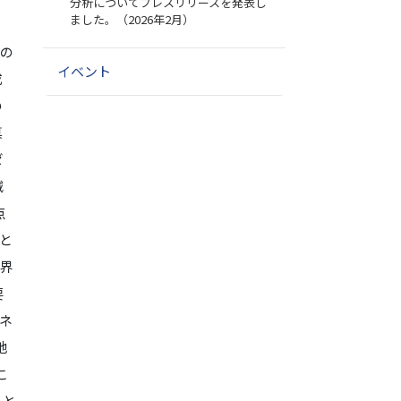
分析についてプレスリリースを発表し
ました。（2026年2月）
国の
イベント
成
の
真
ゼ
減
点
と
界
要
ネ
地
こ
こと