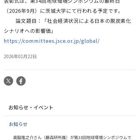
表彰式は、第34回地球環境シンポジウムの最終日
（2026年9月）に茨城大学にて行われる予定です。
論文題目：「社会経済状況による日本の脱炭素化
シナリオへの影響価」
https://committees.jsce.or.jp/global/
2026年01月22日
X
Facebook
ナ
お知らせ・イベント
ビ
ゲ
お知らせ
ー
シ
奥脇隆之介さん（藤森研所属）が第33回地球環境シンポジウムで
ョ