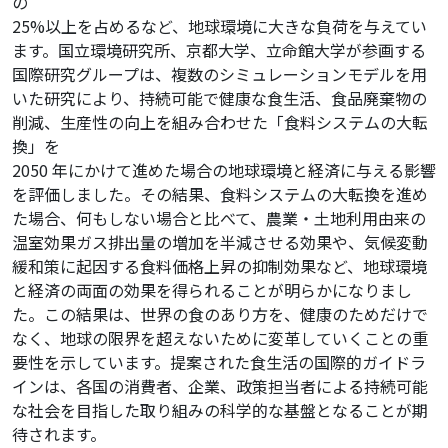
の
25%以上を占めるなど、地球環境に⼤きな負荷を与えてい
ます。国⽴環境研究所、京都⼤学、⽴命館⼤学が参画する
国際研究グループは、複数のシミュレーションモデルを⽤
いた研究により、持続可能で健康な⾷⽣活、⾷品廃棄物の
削減、⽣産性の向上を組み合わせた「⾷料システムの⼤転
換」を
2050 年にかけて進めた場合の地球環境と経済に与える影響
を評価しました。その結果、⾷料システムの⼤転換を進め
た場合、何もしない場合と⽐べて、農業・⼟地利⽤由来の
温室効果ガス排出量の増加を半減させる効果や、気候変動
緩和策に起因する⾷料価格上昇の抑制効果など、地球環境
と経済の両⾯の効果を得られることが明らかになりまし
た。この結果は、世界の⾷のあり⽅を、健康のためだけで
なく、地球の限界を超えないために変⾰していくことの重
要性を⽰しています。提案された⾷⽣活の国際的ガイドラ
インは、各国の消費者、企業、政策担当者による持続可能
な社会を⽬指した取り組みの科学的な基盤となることが期
待されます。