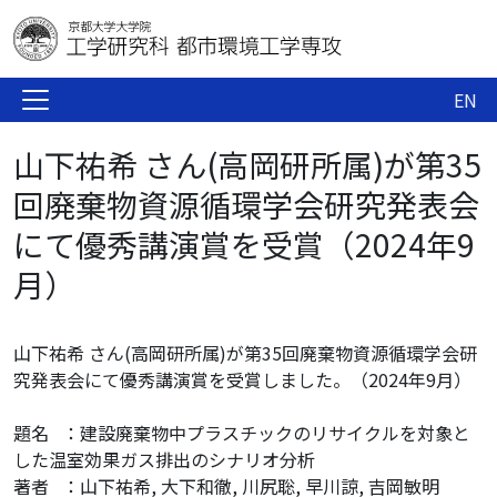
EN
山下祐希 さん(高岡研所属)が第35
回廃棄物資源循環学会研究発表会
にて優秀講演賞を受賞（2024年9
月）
山下祐希 さん(高岡研所属)が第35回廃棄物資源循環学会研
究発表会
にて
優秀講演賞
を受賞
しました。（2024年9月）
題名 ：建設廃棄物中プラスチックのリサイクルを対象と
した温室効果ガス排出のシナリオ分析
著者 ：山下祐希, 大下和徹, 川尻聡, 早川諒, 吉岡敏明