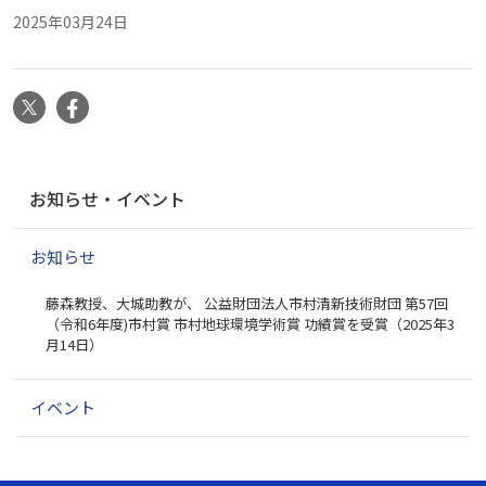
2025年03月24日
X
Facebook
ナ
お知らせ・イベント
ビ
ゲ
お知らせ
ー
シ
藤森教授、大城助教が、 公益財団法人市村清新技術財団 第57回
ョ
（令和6年度)市村賞 市村地球環境学術賞 功績賞を受賞（2025年3
ン
月14日）
イベント