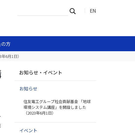
サ
詳
EN
検索
イ
細
ト
検
を
索
検
索
員の方
年6月1日）
ナ
講
お知らせ・イベント
ビ
ゲ
お知らせ
ー
シ
住友電工グループ社会貢献基金 「地球
ョ
環境システム講座」を開設しました
ン
（2023年6月1日）
ー
能
イベント