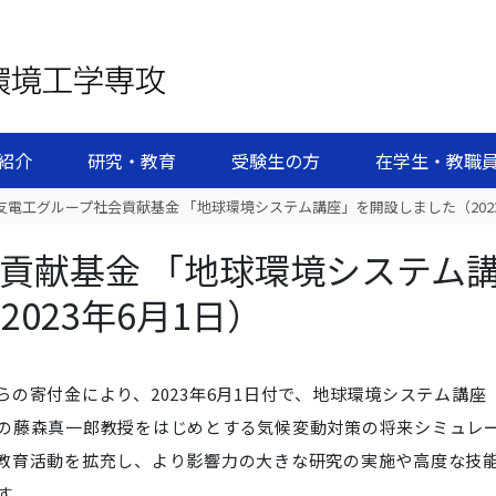
紹介
研究・教育
受験生の方
在学生・教職
友電工グループ社会貢献基金 「地球環境システム講座」を開設しました（2023
貢献基金 「地球環境システム
023年6月1日）
の寄付金により、2023年6月1日付で、地球環境システム講座
の藤森真一郎教授をはじめとする気候変動対策の将来シミュレ
教育活動を拡充し、より影響力の大きな研究の実施や高度な技
す。