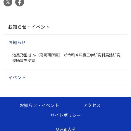
X
Facebook
ナ
お知らせ・イベント
ビ
ゲ
お知らせ
ー
シ
池美乃里 さん（高岡研所属） が令和４年度工学研究科馬詰研究
ョ
奨励賞を受賞
ン
イベント
お知らせ・イベント
アクセス
サイトポリシー
©
京都大学