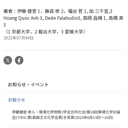
著者：
伊藤 健登 1，藤森 崇 2，福谷 哲 1, 加 三千宜,3
Hoang Quoc Anh 3, Dede Falahudin3, 高岡 昌輝 1, 高橋 真
3
（1 京都大学，2 龍谷大学，3 愛媛大学）
2022年07月04日
X
Facebook
ナ
お知らせ・イベント
ビ
ゲ
お知らせ
ー
シ
伊藤健登 君ら・環境化学物質3学会合同大会(第30回環境化学討論
ョ
会)でRSC賞(英国王立化学会賞)を受賞(2022年6月14日～16日)
ン