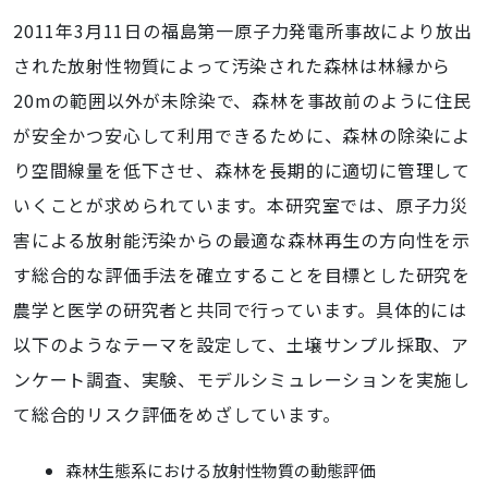
2011年
3
月
11
日の福島第一原子力発電所事故により放出
された放射性物質によって汚染された森林は林縁から
20m
の範囲以外が未除染で、森林を事故前のように住民
が安全かつ安心して利用できるために、森林の除染によ
り空間線量を低下させ、森林を長期的に適切に管理して
いくことが求められています。本研究室では、原子力災
害による放射能汚染からの最適な森林再生の方向性を示
す総合的な評価手法を確立することを目標とした研究を
農学と医学の研究者と共同で行っています。具体的には
以下のようなテーマを設定して、土壌サンプル採取、ア
ンケート調査、実験、モデルシミュレーションを実施し
て総合的リスク評価をめざしています。
森林生態系における放射性物質の動態評価